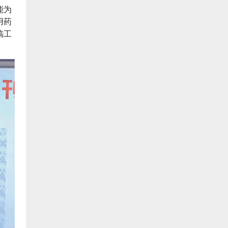
能为
用药
稿工