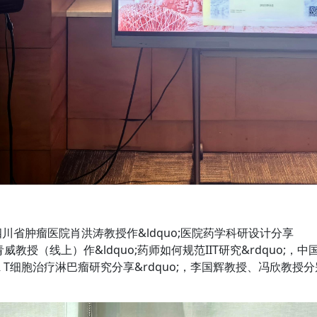
肿瘤医院肖洪涛教授作&ldquo;医院药学科研设计分享
教授（线上）作&ldquo;药师如何规范IIT研究&rdquo;，中
R T细胞治疗淋巴瘤研究分享&rdquo;，李国辉教授、冯欣教授